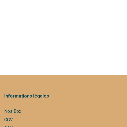
Torref Box en images
Informations légales
Nos Box
CGV