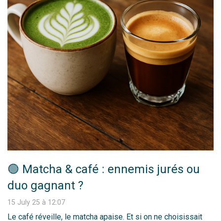
🟢 Matcha & café : ennemis jurés ou
duo gagnant ?
15 July 25 à 12:07
Le café réveille, le matcha apaise. Et si on ne choisissait