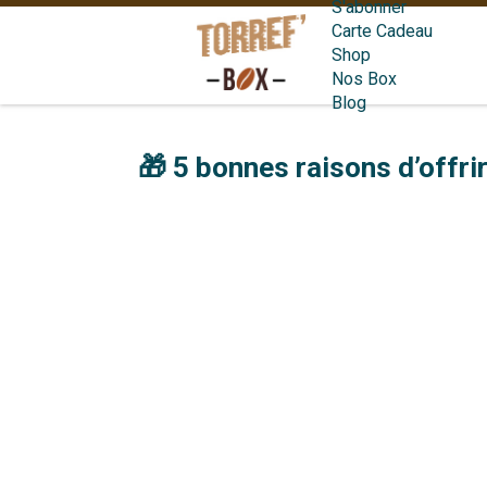
S'abonner
Carte Cadeau
Shop
Nos Box
Blog
🎁 5 bonnes raisons d’offri
un bon ca
cafés en grains ou moulus