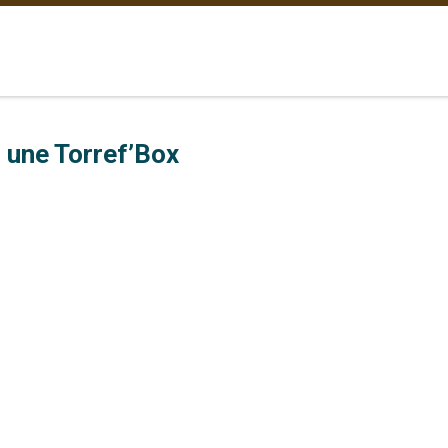
r une Torref’Box
deau