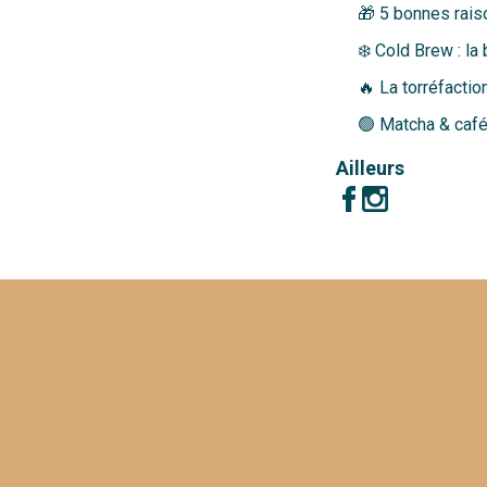
🎁 5 bonnes raiso
❄️ Cold Brew : la
🔥 La torréfaction
🟢 Matcha & café
Ailleurs